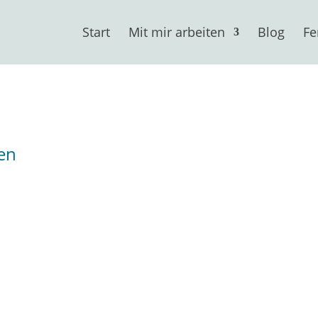
Start
Mit mir arbeiten
Blog
Fe
en
Schweden zu lieben