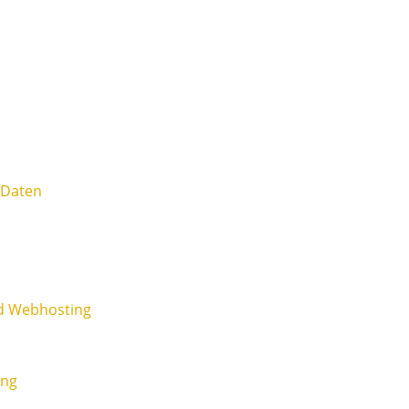
 Daten
nd Webhosting
ung