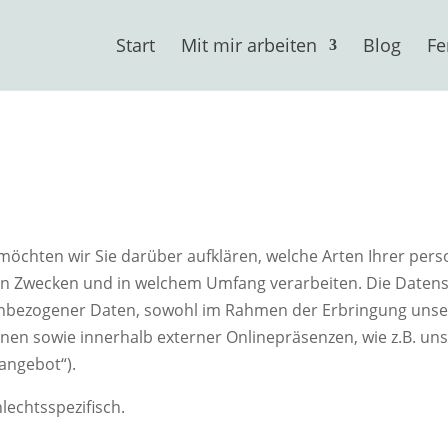
Start
Mit mir arbeiten
Blog
Fe
möchten wir Sie darüber aufklären, welche Arten Ihrer pe
hen Zwecken und in welchem Umfang verarbeiten. Die Datensc
bezogener Daten, sowohl im Rahmen der Erbringung unser
nen sowie innerhalb externer Onlinepräsenzen, wie z.B. uns
angebot“).
lechtsspezifisch.