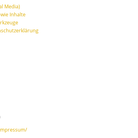
al Media)
wie Inhalte
erkzeuge
nschutzerklärung
m
/impressum/